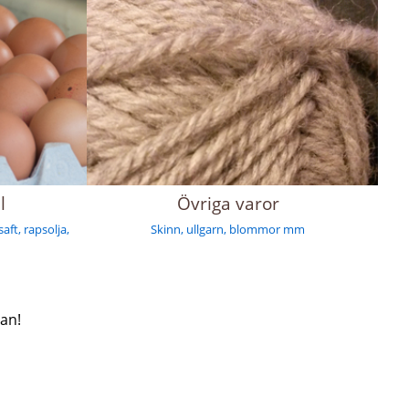
l
Övriga varor
aft, rapsolja,
Skinn, ullgarn, blommor mm
van!