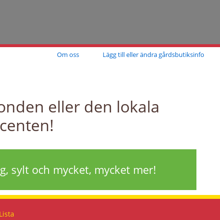
Om oss
Lägg till eller ändra gårdsbutiksinfo
onden eller den lokala
centen!
gg, sylt och mycket, mycket mer!
Lista