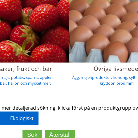
aker, frukt och bär
Övriga livsmede
majs, potatis, sparris, äpplen,
Ägg, mejeriprodukter, honung, sylt, s
bar, hallon och mycket mer.
kryddor, bröd mm
 mer detaljerad sökning, klicka först på en produktgrupp o
r
Ekologiskt