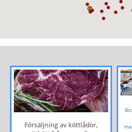
2
Bro
Försäljning av köttlådor,
mas