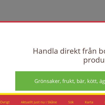
Handla direkt från b
produ
Grönsaker, frukt, bär, kött, ä
Övrigt
Aktuellt
just nu i Skåne
Sök
Karta