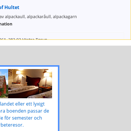
f Hultet
av alpackaull, alpackaråull, alpackagarn
mation
261, 282 92 Västra Torup
080
pakahof.com
w.alpakahof.com/
ettider:
erenskommelse
landet eller ett lyxigt
Våra boenden passar de
 Gårdsbutik
de för semester och
rbeteresor.
bär, potatis, blommor, honung, saft, sylt, ägg, raps- och linfröolja,