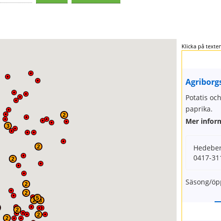
Klicka på texten
Agriborg
Potatis oc
paprika.
2
Mer infor
3
Hedeberg
2
0417-31
2
Säsong/öpp
2
2
5
2
3
2
2
2