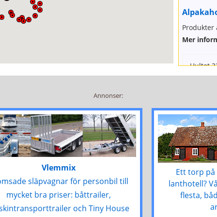
Alpakaho
Produkter 
Mer infor
Hultet 3
0451-55
info@al
Annonser:
http://ww
Säsong/öpp
Enligt öv
Året runt
Vlemmix
Ett torp på 
msade släpvagnar för personbil till
lanthotell? 
Annedals
mycket bra priser: båttrailer,
flesta, bå
a
kintransporttrailer och Tiny House
Grönsaker, 