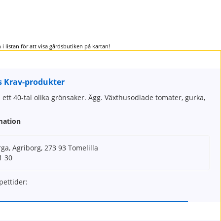
 i listan för att visa gårdsbutiken på kartan!
s Krav-produkter
h ett 40-tal olika grönsaker. Ägg. Växthusodlade tomater, gurka,
mation
a, Agriborg, 273 93 Tomelilla
1 30
ettider: