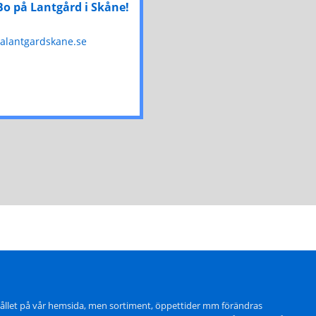
 cider, äppelglögg och druvjuice
Bo på Lantgård i Skåne!
mation
lantgardskane.se
gen 90, 235 91 Vellinge
4 90, 0708-42 34 90
nnedalsgard.se
w.annedalsgard.se
ettider:
usti: måndag - fredag 9-18, lördag 9-14, september-maj: måndag
g 13-18, fredag 10-18, lördag 10-14
ps Lamm & Vilt
viltkött, lammskinn
mation
hållet på vår hemsida, men sortiment, öppettider mm förändras