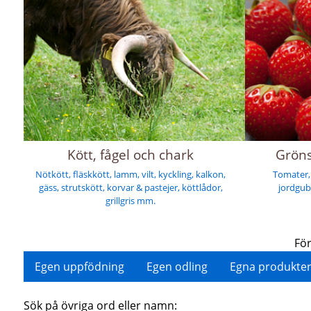
Kött, fågel och chark
Gröns
Nötkött, fläskkött, lamm, vilt, kyckling, kalkon,
Tomater, 
gäss, strutskött, korvar & pastejer, köttlådor,
jordgub
grillgris mm.
För
Egen uppfödning
Egen odling
Egna produkte
Sök på övriga ord eller namn: