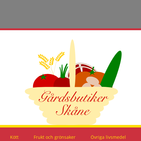
Kött
Frukt och grönsaker
Övriga livsmedel