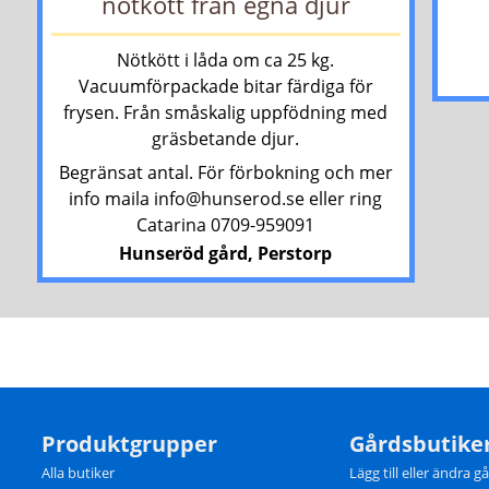
nötkött från egna djur
Nötkött i låda om ca 25 kg.
Vacuumförpackade bitar färdiga för
frysen. Från småskalig uppfödning med
gräsbetande djur.
Begränsat antal. För förbokning och mer
info maila info@hunserod.se eller ring
Catarina 0709-959091
Hunseröd gård, Perstorp
Produktgrupper
Gårdsbutike
Alla butiker
Lägg till eller ändra g