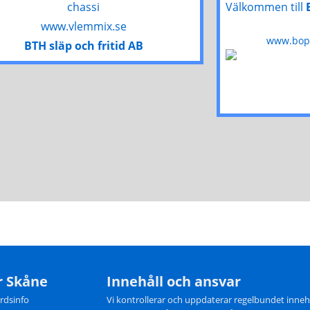
äppelmust,
Välkommen till
chassi
Mer infor
www.vlemmix.se
www.bopa
BTH släp och fritid AB
Stävievä
040-42 3
butik@a
http://ww
Säsong/öpp
Juni - aug
och torsda
Appeltor
Lammkött, 
Mer infor
r Skåne
Innehåll och ansvar
årdsinfo
Vi kontrollerar och uppdaterar regelbundet inne